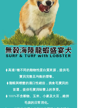
無穀海陸龍蝦盛宴犬
SURF & TURF with LOBSTER
⧫ 高達7種不同的動物性蛋白質來源，提供毛
寶貝完整且均衡的營養。
⧫ 龍蝦與螃蟹的適口性絕佳，挑食毛寶貝的
首選，提供毛寶貝味蕾上的享受。
⧫ 100%不含穀物、玉米、小麥及大豆，維持
毛孩的日常消化。