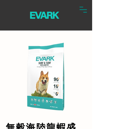
無穀海陸龍蝦盛