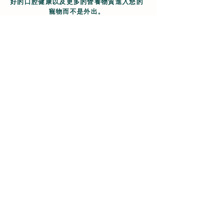
好的口腔健康以及更多的營養物質進入您的
寵物而不是外出。
成分
Ingredients
新鮮精細研磨鮭魚粉 (10%)、大西洋
鯡魚粉 (10%)、雞蛋粉 (10%)、白鮭
魚粉 (10%)、綠豌豆、鷹嘴豆、雞肉
粉 (7.75%)、雞脂肪 (7%)、蠶豆、
大西洋龍蝦粉 (3%)、雞肝 (3%)、紅
扁豆、鯡魚油 (2.5%)、葵花籽油、綠
唇貽貝 (0.5%)、人參 (0.5%)、啤酒
乾酵母、螃蟹粉 (0.45%) )、丙酸
鈣、羽衣甘藍、海帶粉、牛磺酸、菊苣
根、鹽、DL-蛋氨酸、絲蘭萃取物、氯
化膽鹼、鹽酸鹽葡萄糖胺、硫酸軟骨
素、蜂蜜、芹菜籽、綠茶萃取物、茴香
籽、歐芹、藍莓、蔓越莓、南瓜、菠
菜、薄荷、洋甘菊、薑黃、乾迷迭香、
防風草、櫛瓜、L-賴氨酸鹽酸鹽、滅
活酵母、硫酸鋅、硫酸亞鐵、多磷酸態