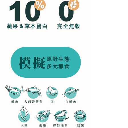
蔬果＆草本蛋白
完全無穀
原野生態
​模擬
​多元獵食