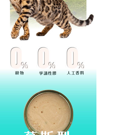
0
0
0
%
%
%
穀物
人工香料
爭議性膠