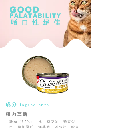
GOOD
PALATABILITY
嗜口性絕佳
成分
Ingredients
雞肉慕斯
雞肉（35%）、水、葵花油、豌豆蛋
白、修飾澱粉、洋菜粉、磷酸鈣、綜合