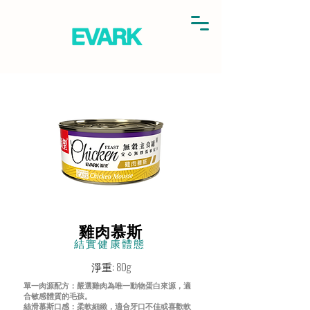
雞肉慕斯
結實健康體態
淨重: 80g
單一肉源配方：嚴選雞肉為唯一動物蛋白來源，適
合敏感體質的毛孩。
絲滑慕斯口感：柔軟細緻，適合牙口不佳或喜歡軟