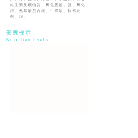
維生素及礦物質、氯化膽鹼、鹽、氯化
鉀、氨基酸螯合鎂、牛磺酸、抗氧化
劑、銅。
營養標示
Nutrition Facts