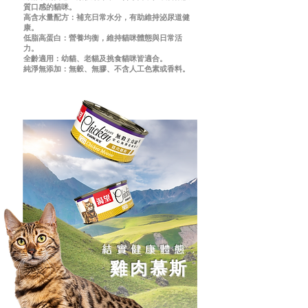
質口感的貓咪。
高含水量配方：補充日常水分，有助維持泌尿道健
康。
低脂高蛋白：營養均衡，維持貓咪體態與日常活
力。
全齡適用：幼貓、老貓及挑食貓咪皆適合。
純淨無添加：無穀、無膠、不含人工色素或香料。
結實健康體態
雞肉慕斯