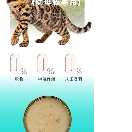
(幼母貓專用)
0
0
0
%
%
%
穀物
人工香料
爭議性膠