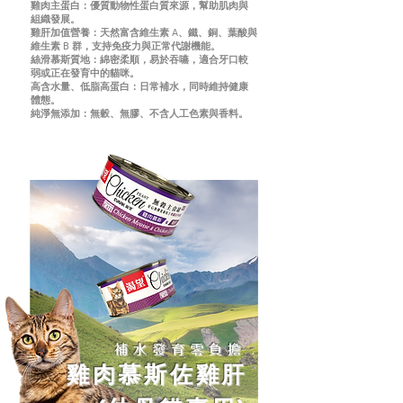
雞肉主蛋白：優質動物性蛋白質來源，幫助肌肉與
組織發展。
雞肝加值營養：天然富含維生素 A、鐵、銅、葉酸與
維生素 B 群，支持免疫力與正常代謝機能。
絲滑慕斯質地：綿密柔順，易於吞嚥，適合牙口較
弱或正在發育中的貓咪。
高含水量、低脂高蛋白：日常補水，同時維持健康
體態。
純淨無添加：無穀、無膠、不含人工色素與香料。
補水發育零負擔
雞肉慕斯佐雞肝