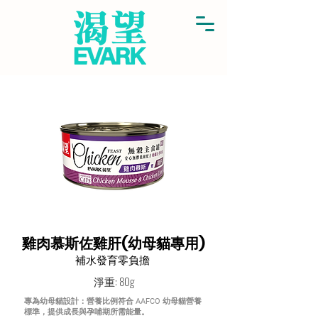
雞肉慕斯佐雞肝(幼母貓專用)
補水發育零負擔
淨重: 80g
專為幼母貓設計：營養比例符合 AAFCO 幼母貓營養
標準，提供成長與孕哺期所需能量。