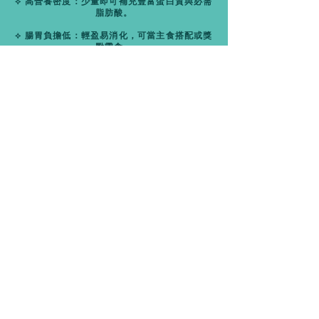
⟡ 高營養密度：少量即可補充豐富蛋白質與必需
脂肪酸。
⟡ 腸胃負擔低：輕盈易消化，可當主食搭配或獎
勵零食。
⟡ 方便餵食：可乾吃、可泡水還原成鮮肉口感。
⟡ 成分單純：減少食物過敏風險。
大西洋鮪魚