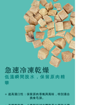
急速冷凍乾燥
低溫瞬間脫水，保留原肉精
華
⟡ 超高適口性：保留原肉香氣與風味，特別適合
挑食毛孩。